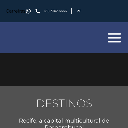
Carreiras
(81) 3302-4446
PT
DESTINOS
Recife, a capital multicultural de
Pernambuco!